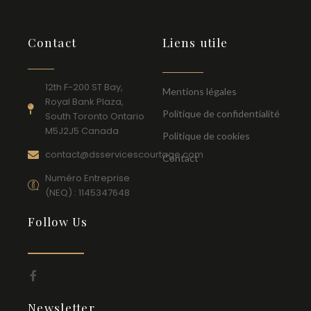
Contact
Liens utile
12th F-200 ST Bay,
Mentions légales
Royal Bank Plaza,
Politique de confidentialité
South Toronto Ontario
M5J2J5 Canada
Politique de cookies
contact@dsservicescourtage.com
Contact
Numéro Entreprise
(NEQ) : 1145347648
Follow Us
F
a
c
Newsletter
e