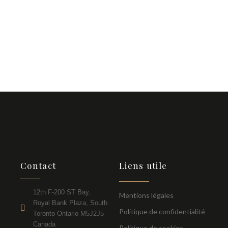
dès maintenant
Nous sommes à votre écoute 7j/7
Contact
Liens utile
12th F-200 ST Bay,
Mentions légales
Royal Bank Plaza, South
Politique de confidentialité
Toronto Ontario M5J2J5
Canada
Politique de cookies