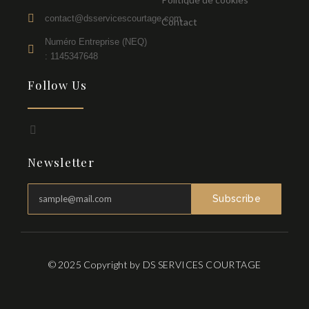
contact@dsservicescourtage.com
Contact
Numéro Entreprise (NEQ)
: 1145347648
Follow Us
F
a
c
Newsletter
e
b
o
o
Subscribe
k
-
f
© 2025 Copyright by DS SERVICES COURTAGE