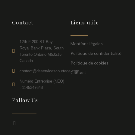
Contact
Liens utile
12th F-200 ST Bay,
Mentions légales
Royal Bank Plaza, South
Politique de confidentialité
Toronto Ontario M5J2J5
Canada
Politique de cookies
contact@dsservicescourtage.com
Contact
Numéro Entreprise (NEQ)
: 1145347648
Follow Us
F
a
c