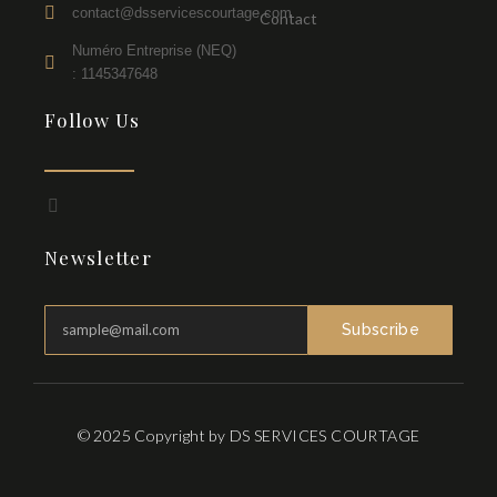
contact@dsservicescourtage.com
Contact
Numéro Entreprise (NEQ)
: 1145347648
Follow Us
F
a
c
Newsletter
e
b
o
o
k
Subscribe
-
f
© 2025 Copyright by DS SERVICES COURTAGE