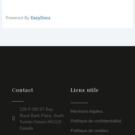
Powered By
EazyDocs
Contact
Liens utile
12th F-200 ST Bay,
Mentions légales
Royal Bank Plaza, South
Politique de confidentialité
Toronto Ontario M5J2J5
Canada
Politique de cookies