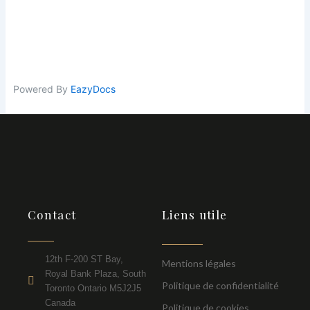
Powered By
EazyDocs
Contact
Liens utile
12th F-200 ST Bay,
Mentions légales
Royal Bank Plaza, South
Politique de confidentialité
Toronto Ontario M5J2J5
Canada
Politique de cookies