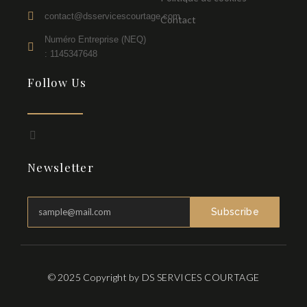
contact@dsservicescourtage.com
Contact
Numéro Entreprise (NEQ)
: 1145347648
Follow Us
F
a
c
Newsletter
e
b
o
o
k
Subscribe
-
f
© 2025 Copyright by DS SERVICES COURTAGE