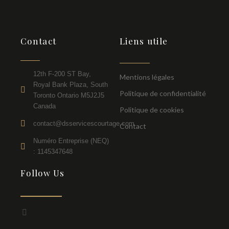
Contact
Liens utile
12th F-200 ST Bay,
Mentions légales
Royal Bank Plaza, South
Politique de confidentialité
Toronto Ontario M5J2J5
Canada
Politique de cookies
contact@dsservicescourtage.com
Contact
Numéro Entreprise (NEQ)
: 1145347648
Follow Us
F
a
c