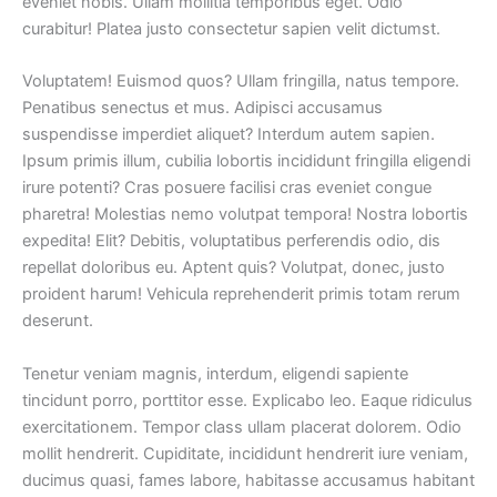
eveniet nobis. Ullam mollitia temporibus eget. Odio
curabitur! Platea justo consectetur sapien velit dictumst.
Voluptatem! Euismod quos? Ullam fringilla, natus tempore.
Penatibus senectus et mus. Adipisci accusamus
suspendisse imperdiet aliquet? Interdum autem sapien.
Ipsum primis illum, cubilia lobortis incididunt fringilla eligendi
irure potenti? Cras posuere facilisi cras eveniet congue
pharetra! Molestias nemo volutpat tempora! Nostra lobortis
expedita! Elit? Debitis, voluptatibus perferendis odio, dis
repellat doloribus eu. Aptent quis? Volutpat, donec, justo
proident harum! Vehicula reprehenderit primis totam rerum
deserunt.
Tenetur veniam magnis, interdum, eligendi sapiente
tincidunt porro, porttitor esse. Explicabo leo. Eaque ridiculus
exercitationem. Tempor class ullam placerat dolorem. Odio
mollit hendrerit. Cupiditate, incididunt hendrerit iure veniam,
ducimus quasi, fames labore, habitasse accusamus habitant