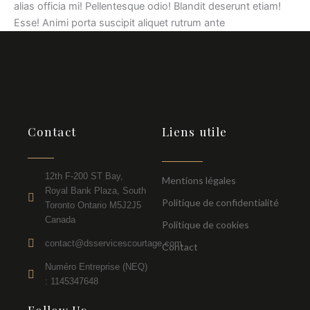
alias officia mi! Pellentesque odio! Blandit deserunt etiam!
Esse! Animi porta suscipit aliquet rutrum ante
Contact
Liens utile
12th F-200 ST Bay,
Mentions légales
Royal Bank Plaza, South
Politique de confidentialité
Toronto Ontario M5J2J5
Canada
Politique de cookies
contact@dsservicescourtage.com
Contact
Numéro Entreprise (NEQ)
: 1145347648