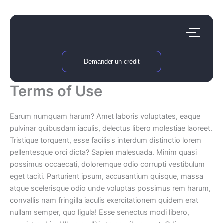
Aller
au
contenu
Demander un crédit
Terms of Use
Earum numquam harum? Amet laboris voluptates, eaque
pulvinar quibusdam iaculis, delectus libero molestiae laoreet.
Tristique torquent, esse facilisis interdum distinctio lorem
pellentesque orci dicta? Sapien malesuada. Minim quasi
possimus occaecati, doloremque odio corrupti vestibulum
eget taciti. Parturient ipsum, accusantium quisque, massa
atque scelerisque odio unde voluptas possimus rem harum,
convallis nam fringilla iaculis exercitationem quidem erat
nullam semper, quo ligula! Esse senectus modi libero,